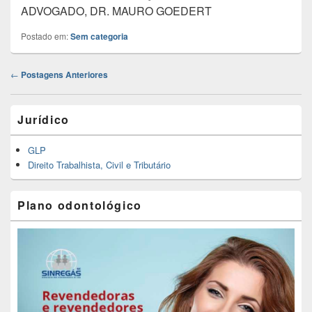
ADVOGADO, DR. MAURO GOEDERT
Postado em:
Sem categoria
Navegação
←
Postagens Anteriores
das
Postagens
Área
Jurídico
da
barra
lateral
GLP
principal
Direito Trabalhista, Civil e Tributário
Plano odontológico