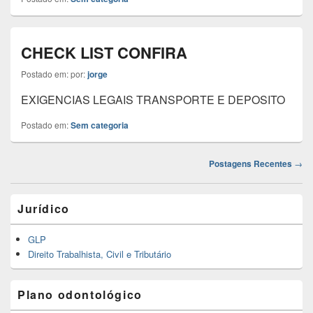
CHECK LIST CONFIRA
Postado em:
por:
jorge
EXIGENCIAS LEGAIS TRANSPORTE E DEPOSITO
Postado em:
Sem categoria
Navegação
Postagens Recentes
→
das
Postagens
Área
Jurídico
da
barra
lateral
GLP
principal
Direito Trabalhista, Civil e Tributário
Plano odontológico